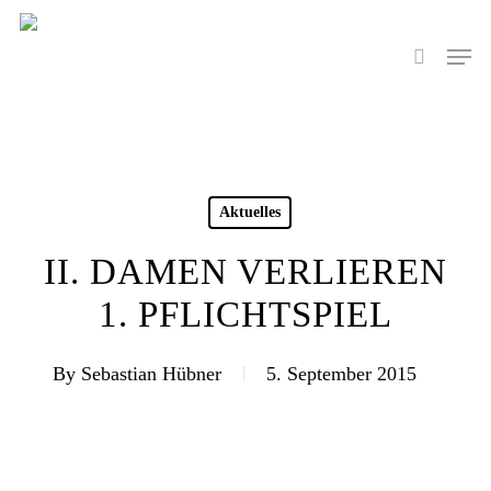
Skip
to
Men
search
main
content
Aktuelles
II. DAMEN VERLIEREN
1. PFLICHTSPIEL
By
Sebastian Hübner
5. September 2015