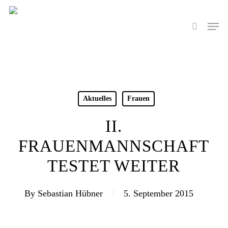
Skip
to
Men
search
main
content
Aktuelles
Frauen
II.
FRAUENMANNSCHAFT
TESTET WEITER
By
Sebastian Hübner
5. September 2015