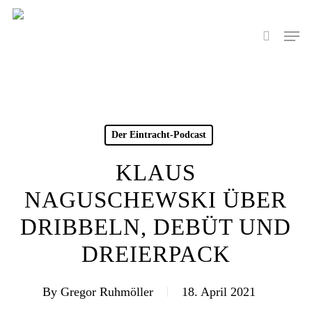
Skip
to
Men
search
main
content
Der Eintracht-Podcast
KLAUS
NAGUSCHEWSKI ÜBER
DRIBBELN, DEBÜT UND
DREIERPACK
By
Gregor Ruhmöller
18. April 2021