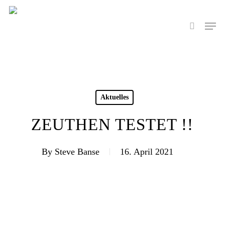
Skip
to
Men
search
main
content
Aktuelles
ZEUTHEN TESTET !!
By
Steve Banse
16. April 2021