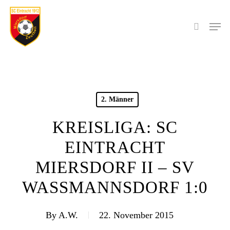
Skip
to
Men
search
main
content
2. Männer
KREISLIGA: SC
EINTRACHT
MIERSDORF II – SV
WASSMANNSDORF 1:0
By
A.W.
22. November 2015