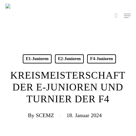
Skip
to
Men
search
main
content
E1-Junioren
E2-Junioren
F4-Junioren
KREISMEISTERSCHAFT
DER E-JUNIOREN UND
TURNIER DER F4
By
SCEMZ
18. Januar 2024