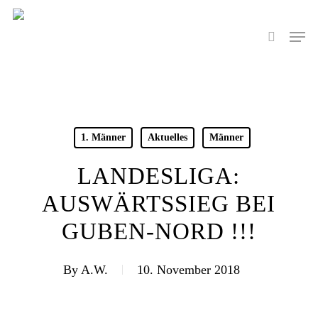
Skip
to
Men
search
main
content
1. Männer
Aktuelles
Männer
LANDESLIGA:
AUSWÄRTSSIEG BEI
GUBEN-NORD !!!
By
A.W.
10. November 2018