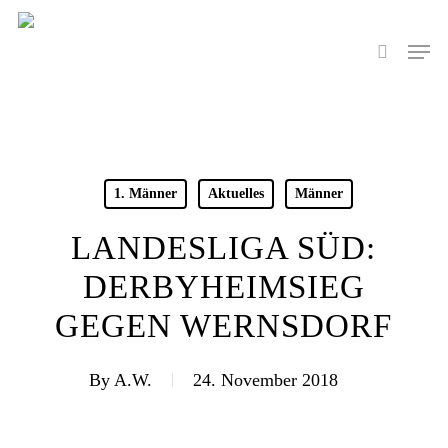
Skip
to
Men
search
main
content
1. Männer
Aktuelles
Männer
LANDESLIGA SÜD:
DERBYHEIMSIEG
GEGEN WERNSDORF
By
A.W.
24. November 2018