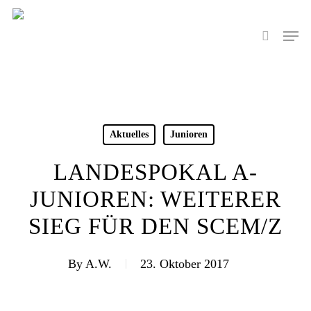
Skip
to
Men
search
main
content
Aktuelles
Junioren
LANDESPOKAL A-
JUNIOREN: WEITERER
SIEG FÜR DEN SCEM/Z
By
A.W.
23. Oktober 2017