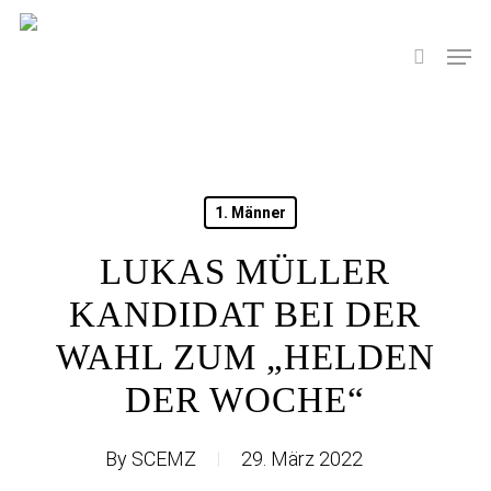
Skip
to
Men
search
main
content
1. Männer
LUKAS MÜLLER
KANDIDAT BEI DER
WAHL ZUM „HELDEN
DER WOCHE“
By
SCEMZ
29. März 2022