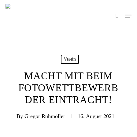
Skip
to
Men
search
main
content
Verein
MACHT MIT BEIM
FOTOWETTBEWERB
DER EINTRACHT!
By
Gregor Ruhmöller
16. August 2021