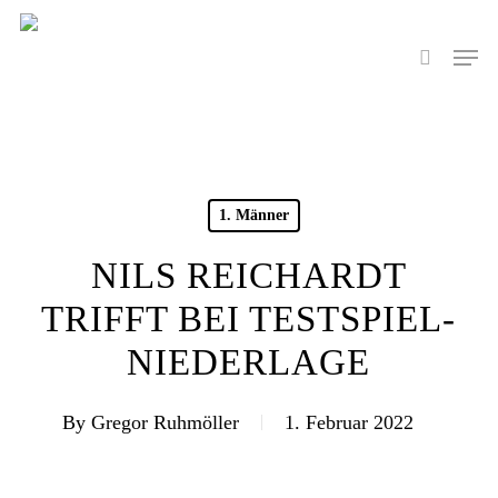
Skip
to
Men
search
main
content
1. Männer
NILS REICHARDT
TRIFFT BEI TESTSPIEL-
NIEDERLAGE
By
Gregor Ruhmöller
1. Februar 2022