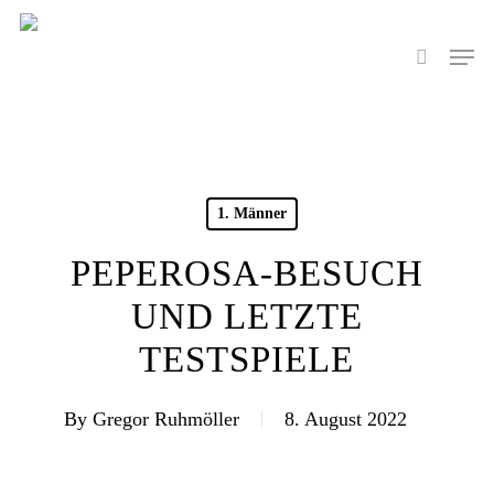
Skip
to
Men
search
main
content
1. Männer
PEPEROSA-BESUCH
UND LETZTE
TESTSPIELE
By
Gregor Ruhmöller
8. August 2022