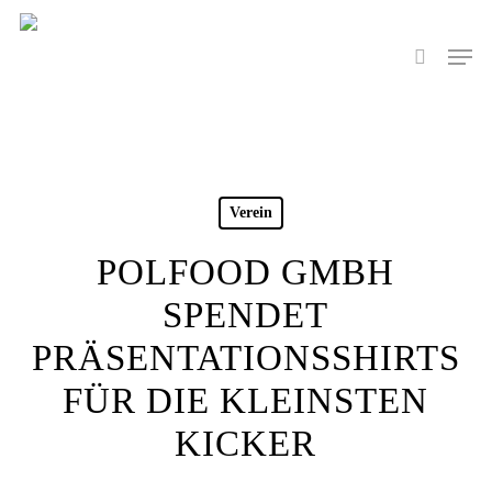
Skip
to
Men
search
main
content
Verein
POLFOOD GMBH
SPENDET
PRÄSENTATIONSSHIRTS
FÜR DIE KLEINSTEN
KICKER