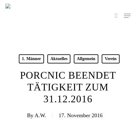
Skip
to
Men
search
main
content
1. Männer
Aktuelles
Allgemein
Verein
PORCNIC BEENDET
TÄTIGKEIT ZUM
31.12.2016
By
A.W.
17. November 2016