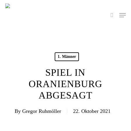
Skip
to
Men
search
main
content
1. Männer
SPIEL IN
ORANIENBURG
ABGESAGT
By
Gregor Ruhmöller
22. Oktober 2021