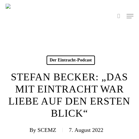
Skip
to
Men
search
main
content
Der Eintracht-Podcast
STEFAN BECKER: „DAS
MIT EINTRACHT WAR
LIEBE AUF DEN ERSTEN
BLICK“
By
SCEMZ
7. August 2022