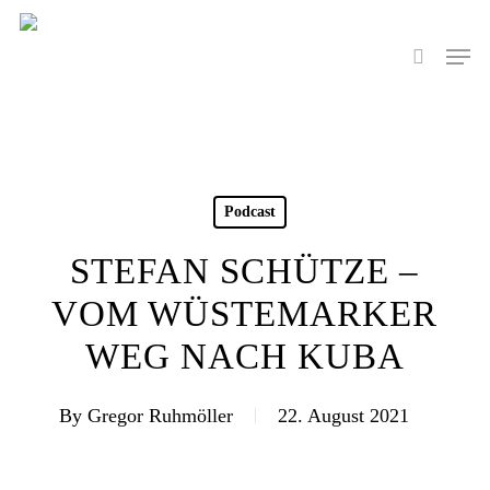
Skip
to
Men
search
main
content
Podcast
STEFAN SCHÜTZE –
VOM WÜSTEMARKER
WEG NACH KUBA
By
Gregor Ruhmöller
22. August 2021