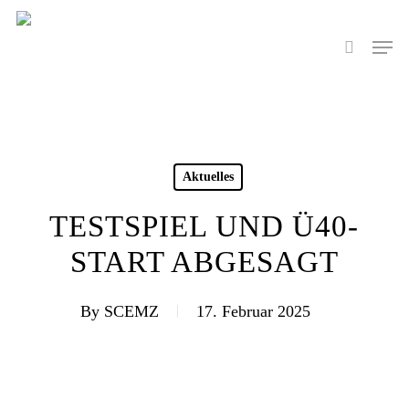
Skip
to
Men
search
main
content
Aktuelles
TESTSPIEL UND Ü40-
START ABGESAGT
By
SCEMZ
17. Februar 2025