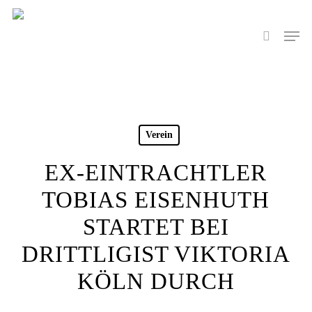
Skip
to
Men
search
main
content
Verein
EX-EINTRACHTLER
TOBIAS EISENHUTH
STARTET BEI
DRITTLIGIST VIKTORIA
KÖLN DURCH