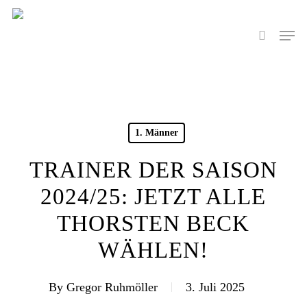
Skip
to
Men
search
main
content
1. Männer
TRAINER DER SAISON
2024/25: JETZT ALLE
THORSTEN BECK
WÄHLEN!
By
Gregor Ruhmöller
3. Juli 2025