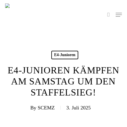
Skip
to
Men
search
main
content
E4-Junioren
E4-JUNIOREN KÄMPFEN
AM SAMSTAG UM DEN
STAFFELSIEG!
By
SCEMZ
3. Juli 2025