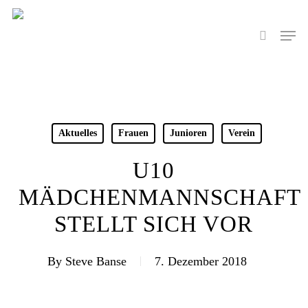
Skip
to
Men
search
main
content
Aktuelles
Frauen
Junioren
Verein
U10
MÄDCHENMANNSCHAFT
STELLT SICH VOR
By
Steve Banse
7. Dezember 2018