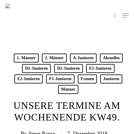
Skip
to
Men
search
main
content
1. Männer
2. Männer
A-Junioren
Aktuelles
D1-Junioren
D2-Junioren
E1-Junioren
E2-Junioren
F1-Junioren
Frauen
Junioren
Männer
UNSERE TERMINE AM
WOCHENENDE KW49.
By
Steve Banse
7. Dezember 2018