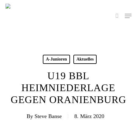
Skip
to
Men
search
main
content
A-Junioren
Aktuelles
U19 BBL
HEIMNIEDERLAGE
GEGEN ORANIENBURG
By
Steve Banse
8. März 2020