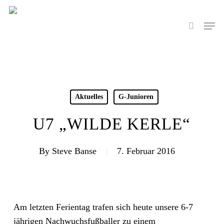
Skip
to
Men
search
main
content
Aktuelles
G-Junioren
U7 „WILDE KERLE“
By
Steve Banse
7. Februar 2016
Am letzten Ferientag trafen sich heute unsere 6-7
jährigen Nachwuchsfußballer zu einem