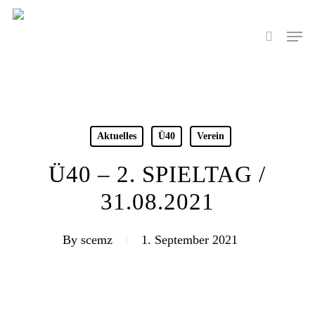
Skip
to
Men
search
main
content
Aktuelles
Ü40
Verein
Ü40 – 2. SPIELTAG /
31.08.2021
By
scemz
1. September 2021