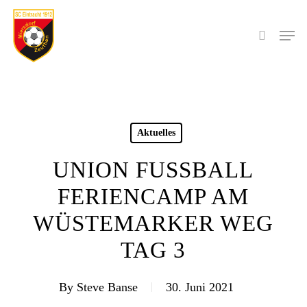
Skip
to
Men
search
main
content
Aktuelles
UNION FUSSBALL
FERIENCAMP AM
WÜSTEMARKER WEG
TAG 3
By
Steve Banse
30. Juni 2021