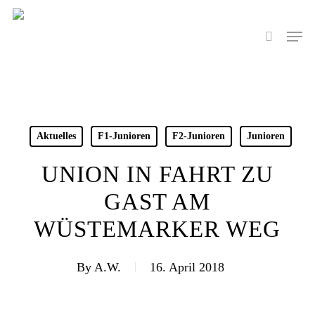
Skip
to
Men
search
main
content
Aktuelles
F1-Junioren
F2-Junioren
Junioren
UNION IN FAHRT ZU
GAST AM
WÜSTEMARKER WEG
By
A.W.
16. April 2018