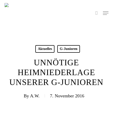
Skip
to
Men
search
main
content
Aktuelles
G-Junioren
UNNÖTIGE
HEIMNIEDERLAGE
UNSERER G-JUNIOREN
By
A.W.
7. November 2016