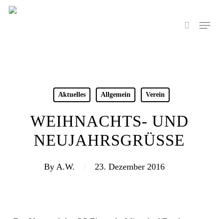
Skip
to
Men
search
main
content
Aktuelles
Allgemein
Verein
WEIHNACHTS- UND
NEUJAHRSGRÜSSE
By
A.W.
23. Dezember 2016