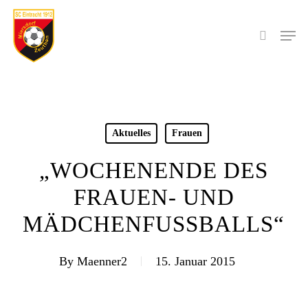
Skip
to
Men
search
main
content
Aktuelles
Frauen
„WOCHENENDE DES
FRAUEN- UND
MÄDCHENFUSSBALLS“
By
Maenner2
15. Januar 2015