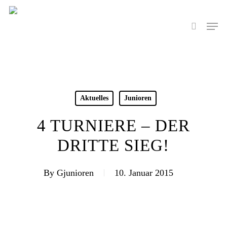
Skip
to
Men
search
main
content
Aktuelles
Junioren
4 TURNIERE – DER
DRITTE SIEG!
By
Gjunioren
10. Januar 2015