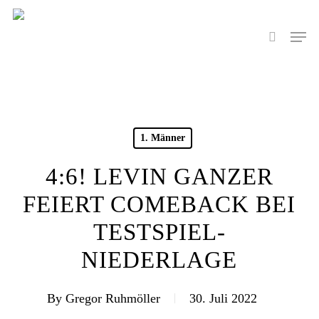
Skip
to
Men
search
main
content
1. Männer
4:6! LEVIN GANZER
FEIERT COMEBACK BEI
TESTSPIEL-
NIEDERLAGE
By
Gregor Ruhmöller
30. Juli 2022