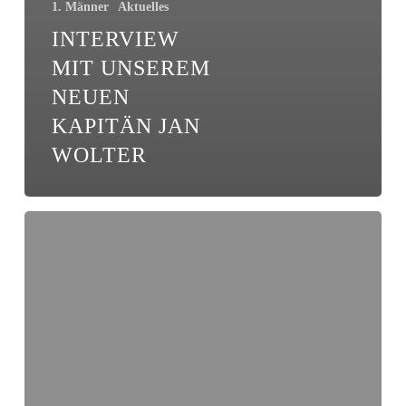
1. Männer
Aktuelles
INTERVIEW
MIT UNSEREM
NEUEN
KAPITÄN JAN
WOLTER
Starker
Auftritt
der
Eintracht
A-
Junioren
gegen
Energie