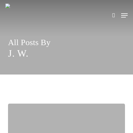
Skip
to
Men
search
main
content
All Posts By
J. W.
Interview
mit
unserem
neuen