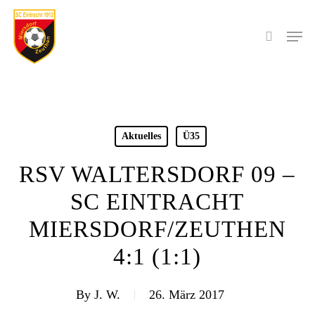
Skip
to
Men
search
main
content
Aktuelles
Ü35
RSV WALTERSDORF 09 –
SC EINTRACHT
MIERSDORF/ZEUTHEN
4:1 (1:1)
By
J. W.
26. März 2017