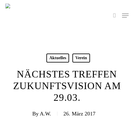
Skip
to
Men
search
main
content
Aktuelles
Verein
NÄCHSTES TREFFEN
ZUKUNFTSVISION AM
29.03.
By
A.W.
26. März 2017