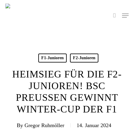
Skip
to
Men
search
main
content
F1-Junioren
F2-Junioren
HEIMSIEG FÜR DIE F2-
JUNIOREN! BSC
PREUSSEN GEWINNT W
INTER-CUP DER F1
By
Gregor Ruhmöller
14. Januar 2024