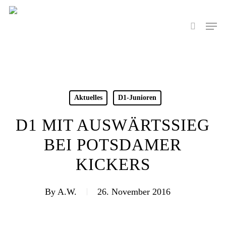
Skip
to
Men
search
main
content
Aktuelles
D1-Junioren
D1 MIT AUSWÄRTSSIEG
BEI POTSDAMER
KICKERS
By
A.W.
26. November 2016