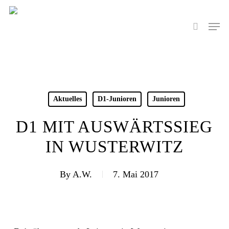
Skip
to
Men
search
main
content
Aktuelles
D1-Junioren
Junioren
D1 MIT AUSWÄRTSSIEG
IN WUSTERWITZ
By
A.W.
7. Mai 2017