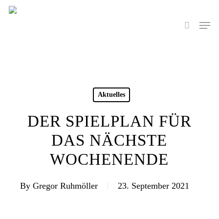
Skip
to
Men
search
main
content
Aktuelles
DER SPIELPLAN FÜR
DAS NÄCHSTE
WOCHENENDE
By
Gregor Ruhmöller
23. September 2021