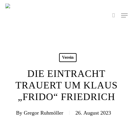
Skip
to
Men
search
main
content
Verein
DIE EINTRACHT
TRAUERT UM KLAUS
„FRIDO“ FRIEDRICH
By
Gregor Ruhmöller
26. August 2023