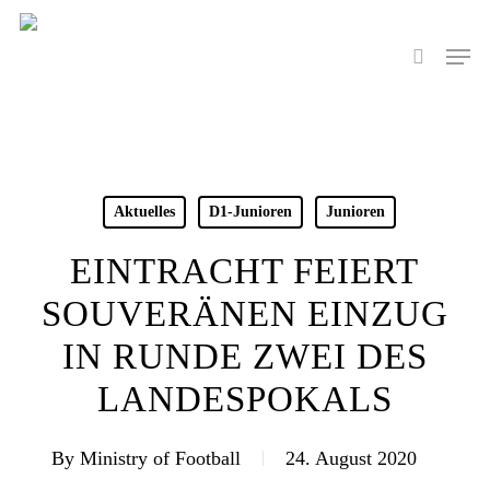
Skip
to
Men
search
main
content
Aktuelles
D1-Junioren
Junioren
EINTRACHT FEIERT
SOUVERÄNEN EINZUG
IN RUNDE ZWEI DES
LANDESPOKALS
By
Ministry of Football
24. August 2020