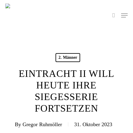
Skip
to
Men
search
main
content
2. Männer
EINTRACHT II WILL
HEUTE IHRE
SIEGESSERIE
FORTSETZEN
By
Gregor Ruhmöller
31. Oktober 2023