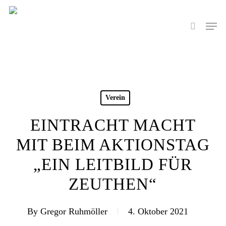
Skip
to
Men
search
main
content
Verein
EINTRACHT MACHT
MIT BEIM AKTIONSTAG
„EIN LEITBILD FÜR
ZEUTHEN“
By
Gregor Ruhmöller
4. Oktober 2021