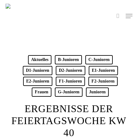
Skip
to
Men
search
main
content
Aktuelles
B-Junioren
C-Junioren
D1-Junioren
D2-Junioren
E1-Junioren
E2-Junioren
F1-Junioren
F2-Junioren
Frauen
G-Junioren
Junioren
ERGEBNISSE DER
FEIERTAGSWOCHE KW
40