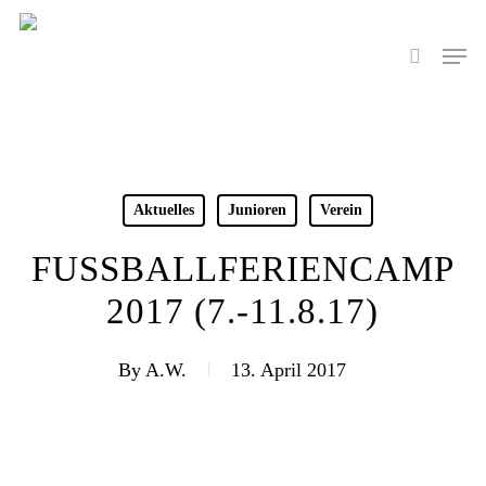
Skip
to
Men
search
main
content
Aktuelles
Junioren
Verein
FUSSBALLFERIENCAMP 2
017 (7.-11.8.17)
By
A.W.
13. April 2017