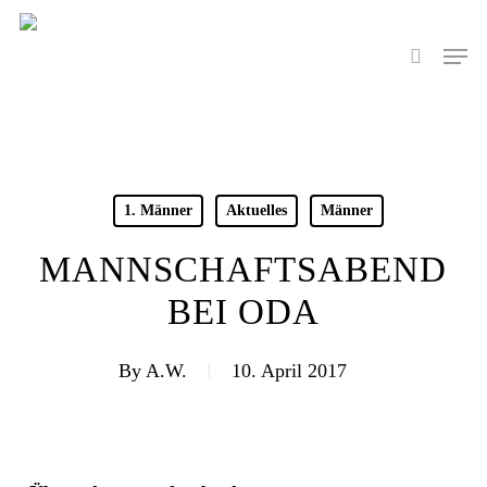
Skip
to
Men
search
main
content
1. Männer
Aktuelles
Männer
MANNSCHAFTSABEND
BEI ODA
By
A.W.
10. April 2017