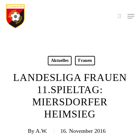
Skip
to
Men
search
main
content
Aktuelles
Frauen
LANDESLIGA FRAUEN
11.SPIELTAG:
MIERSDORFER
HEIMSIEG
By
A.W.
16. November 2016