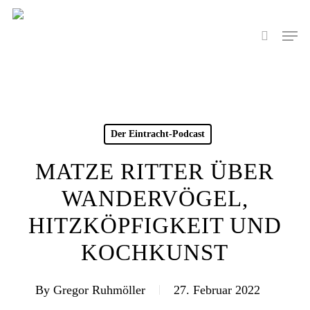
Skip
to
Men
search
main
content
Der Eintracht-Podcast
MATZE RITTER ÜBER
WANDERVÖGEL,
HITZKÖPFIGKEIT UND
KOCHKUNST
By
Gregor Ruhmöller
27. Februar 2022